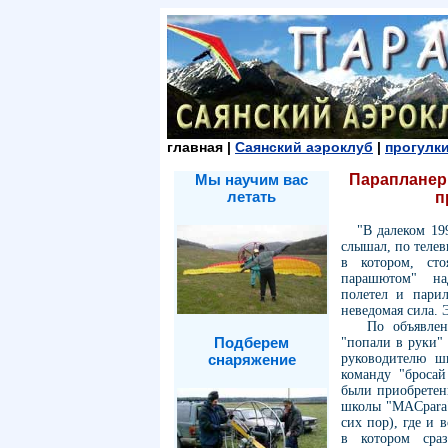
главная |
Саянский аэроклуб
|
прогулки
Мы научим вас
Парапланер
летать
п
"В далеком 1997
слышал, по теле
в котором, сто
парашютом" на
полетел и парил
неведомая сила. 
По объявления
Подберем
"попали в руки"
снаряжение
руководителю 
команду "бросай
были приобретен
школы "MACpara
сих пор), где и 
в котором сра