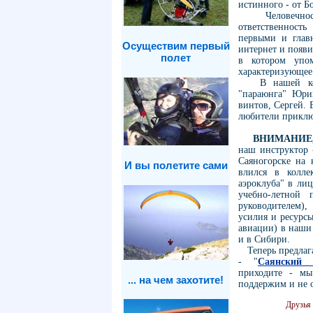
истинного - от Бо
Человечность,
ответственност
первыми и глав
Осуществим первый
интернет и появ
полет
в котором упо
характеризующее
В нашей кома
"параюнга" Юри
винтов, Сергей. 
любители прикл
ВНИМАНИЕ
наш инструктор 
Саяногорске на 
И вы полетите сами
влился в колле
аэроклуба" в лиц
учебно-летной 
руководителем)
усилия и ресурс
авиации) в наши 
и в Сибири.
Теперь предлага
- "
Саянский 
приходите - мы
... на чем захотите!
поддержим и не о
Друзья Але