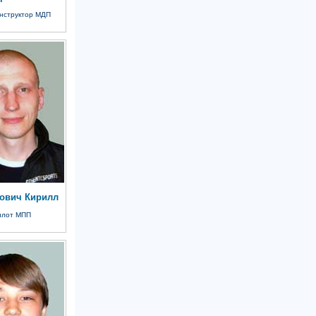
нструктор МДП
ович Кирилл
илот МПП