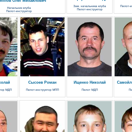
иппов Олег Михайлович
Зам. начальника клуба
Пилот-и
Начальник клуба
Пилот-инструктор
Пилот-инструктор
колай
Сысоев Роман
Ищенко Николай
Самойл
ктор МДП
Пилот-инструктор МПП
Пилот МДП
П