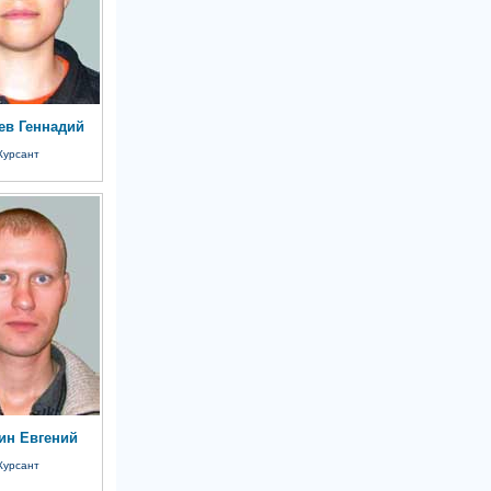
ев Геннадий
Курсант
ин Евгений
Курсант