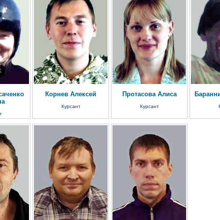
саченко
Корнев Алексей
Протасова Алиса
Баранн
на
Курсант
Курсант
т