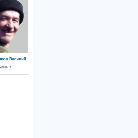
иков Василий
Курсант