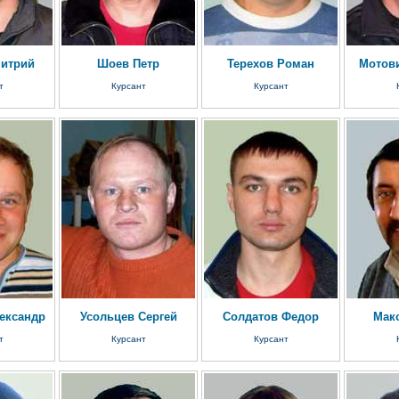
итрий
Шоев Петр
Терехов Роман
Мотов
т
Курсант
Курсант
ександр
Усольцев Сергей
Солдатов Федор
Мак
т
Курсант
Курсант