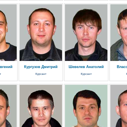
вгений
Кургузов Дмитрий
Шевелев Анатолий
Влас
т
Курсант
Курсант