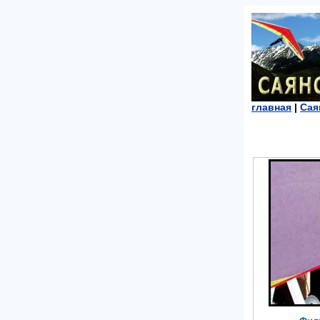
главная
|
Сая