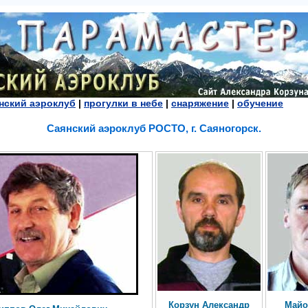
нский аэроклуб
|
прогулки в небе
|
снаряжение
|
обучение
Саянский аэроклуб РОСТО, г. Саяногорск.
Корзун Александр
Майо