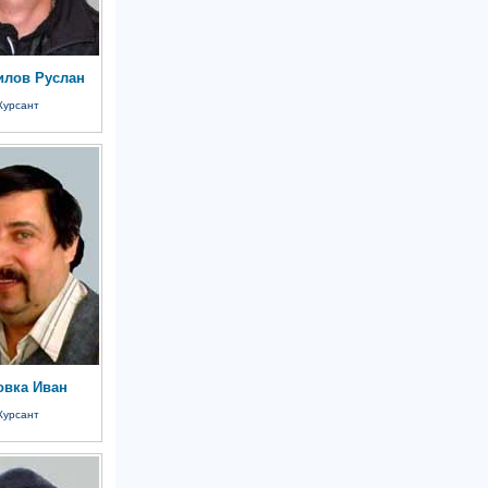
илов Руслан
Курсант
овка Иван
Курсант