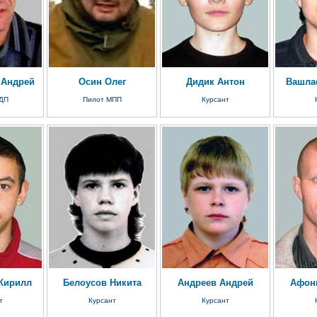
 Андрей
Осин Олег
Дидик Антон
Вашла
ДП
Пилот МПП
Курсант
Кирилл
Белоусов Никита
Андреев Андрей
Афон
т
Курсант
Курсант