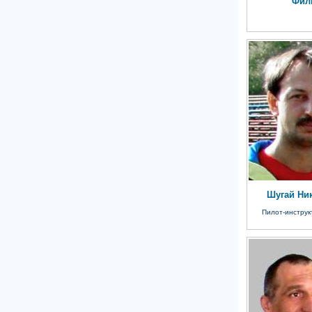
Фил
Шугай Ни
Пилот-инстру